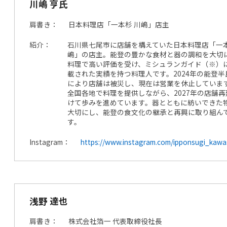
川嶋 亨氏
肩書き
日本料理店「一本杉 川嶋」店主
紹介
石川県七尾市に店舗を構えていた日本料理店「一本
嶋」の店主。能登の豊かな食材と器の調和を大切
料理で高い評価を受け、ミシュランガイド（※）
載された実績を持つ料理人です。2024年の能登半
により店舗は被災し、現在は営業を休止していま
全国各地で料理を提供しながら、2027年の店舗
けて歩みを進めています。器とともに紡いできた
大切にし、能登の食文化の継承と再興に取り組ん
す。
Instagram
https://www.instagram.com/ipponsugi_kawa
浅野 達也
肩書き
株式会社箔一 代表取締役社長