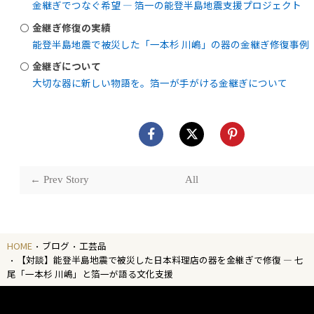
金継ぎでつなぐ希望 ― 箔一の能登半島地震支援プロジェクト
金継ぎ修復の実績
能登半島地震で被災した「一本杉 川嶋」の器の金継ぎ修復事例
金継ぎについて
大切な器に新しい物語を。箔一が手がける金継ぎについて
← Prev Story
All
HOME
ブログ
工芸品
【対談】能登半島地震で被災した日本料理店の器を金継ぎで修復 ― 七
尾「一本杉 川嶋」と箔一が語る文化支援