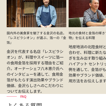
国内外の美食家を魅了する金沢の名店。
地元の食材と金箔の輝き
「レスピラシオン」が選ぶ、箔一の「金
物」を伝える料理
か
箔」
地産地消の北陸食材
ら
金沢を代表する名店「レスピラシ
合わせ、料理に新た
こ
オン」が、料理やスイーツに箔一
ぎを生み出す取り組
の
の食用金箔を採用する理由をご紹
ハイアット セントリ
介。オーナーシェフ八木恵介氏へ
例を通して、金箔が
ご
のインタビューを通して、食用金
効果やブランド価値
箔がもたらす演出効果やブランド
用方法をお伝えしま
価値、金沢らしさへのこだわりに
ついてお伝えします。
FAQ
よくある質問