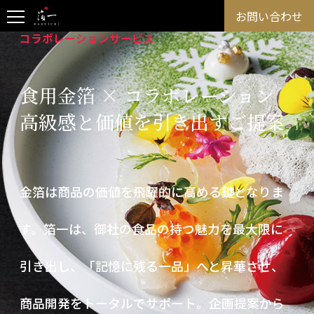
お問い合わせ
コラボレーションサービス
食用金箔 × コラボレーション
高級感と価値を引き出すご提案
金箔は商品の価値を飛躍的に高める鍵となりま
す。箔一は、御社の食品の持つ魅力を最大限に
引き出し、「記憶に残る一品」へと昇華させ、
商品開発をトータルでサポート。企画提案から