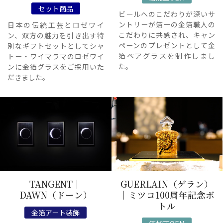
セット商品
ビールへのこだわりが深いサ
ントリーが箔一の金箔職人の
日本の伝統工芸とロゼワイ
こだわりに共感され、キャン
ン、双方の魅力を引き出す特
ペーンのプレゼントとして金
別なギフトセットとしてシャ
箔ペアグラスを制作しまし
トー・ワイマラマのロゼワイ
た。
ンに金箔グラスをご採用いた
だきました。
TANGENT｜
GUERLAIN（ゲラン）
DAWN（ドーン）
｜ミツコ100周年記念ボ
トル
金箔アート装飾