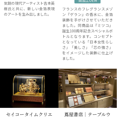
箔加工OEM
気鋭の現代アーティスト吉本英
樹氏と共に、新しい金箔表現
フランスのフレグランスメゾ
のアートを生み出しました。
ン『ゲラン』の香水に、金箔
装飾を手がけさせていただき
ました。同商品は『ミツコ』
誕生100周年記念スペシャルボ
トルとなります。コンセプト
となっている「日本女性らし
さ」「美しさ」「芯の強さ」
をイメージした装飾に仕上げ
ました。
セイコータイムクリエ
蔦屋書店｜テーブルウ