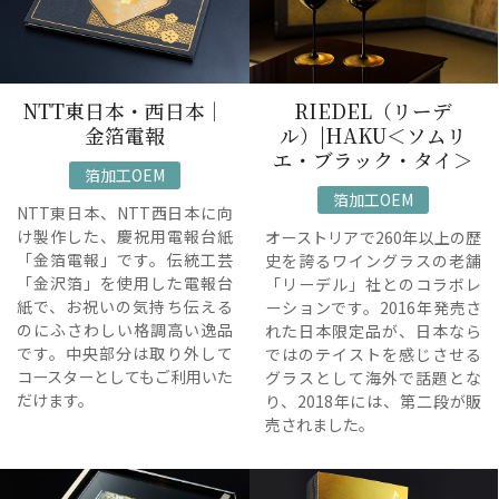
NTT東日本・西日本｜
RIEDEL（リーデ
金箔電報
ル）|HAKU＜ソムリ
エ・ブラック・タイ＞
箔加工OEM
箔加工OEM
NTT東日本、NTT西日本に向
け製作した、慶祝用電報台紙
オーストリアで260年以上の歴
「金箔電報」です。伝統工芸
史を誇るワイングラスの老舗
「金沢箔」を使用した電報台
「リーデル」社とのコラボレ
紙で、お祝いの気持ち伝える
ーションです。2016年発売さ
のにふさわしい格調高い逸品
れた日本限定品が、日本なら
です。中央部分は取り外して
ではのテイストを感じさせる
コースターとしてもご利用いた
グラスとして海外で話題とな
だけます。
り、2018年には、第二段が販
売されました。