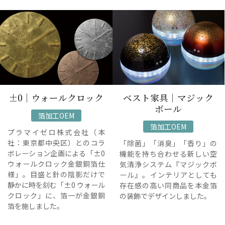
±0｜ウォールクロック
ベスト家具｜マジック
ボール
箔加工OEM
箔加工OEM
プラマイゼロ株式会社（本
社：東京都中央区）とのコラ
「除菌」「消臭」「香り」の
ボレーション企画による「±0
機能を持ち合わせる新しい空
ウォールクロック金銀銅箔仕
気清浄システム『マジックボ
様」。目盛と針の陰影だけで
ール』。インテリアとしても
静かに時を刻む「±0 ウォール
存在感の高い同商品を本金箔
クロック」に、箔一が金銀銅
の装飾でデザインしました。
箔を施しました。