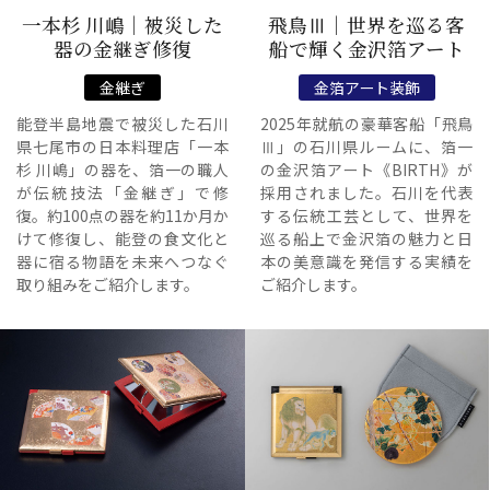
一本杉 川嶋｜被災した
飛鳥Ⅲ｜世界を巡る客
器の金継ぎ修復
船で輝く金沢箔アート
金継ぎ
金箔アート装飾
能登半島地震で被災した石川
2025年就航の豪華客船「飛鳥
県七尾市の日本料理店「一本
Ⅲ」の石川県ルームに、箔一
杉 川嶋」の器を、箔一の職人
の金沢箔アート《BIRTH》が
が伝統技法「金継ぎ」で修
採用されました。石川を代表
復。約100点の器を約11か月か
する伝統工芸として、世界を
けて修復し、能登の食文化と
巡る船上で金沢箔の魅力と日
器に宿る物語を未来へつなぐ
本の美意識を発信する実績を
取り組みをご紹介します。
ご紹介します。