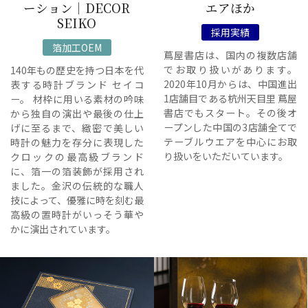
ーション｜DECOR
エアほか
SEIKO
採用実績
箔加工OEM
蔦屋書店は、国内の複数店舗
でお取り扱いがあります。
140年もの歴史を持つ日本を代
2020年10月からは、中国進出
表する時計ブランド セイコ
1店舗目である杭州天目里 蔦屋
ー。 材枠に用いる素材の吟味
書店でもスタート。その後オ
から独自の演出や最後の仕上
ープンした中国の3店舗全てで
げに至るまで、緻密で美しい
テーブルウエアを中心にお取
時計の魅力を存分に表現した
り扱いをいただいています。
クロックの最高級ブランド
に、箔一の箔装飾が採用され
ました。金沢の伝統的な職人
技によって、優雅に時を刻む最
高級の置時計がいっそう華や
かに演出されています。