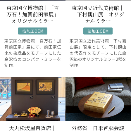
東京国立博物館｜「百
東京国立近代美術館｜
万石！加賀前田家展」
「下村観山展」オリジ
オリジナルミラー
ナルミラー
箔加工OEM
箔加工OEM
東京国立博物館「百万石！加
東京国立近代美術館「下村観
賀前田家」展にて、前田家伝
山展」限定として、下村観山
来の染織品をモチーフにした
の代表作をモチーフにした金
金沢箔のコンパクトミラーを
沢箔のオリジナルミラー2種を
制作。
制作。
大丸松坂屋百貨店｜
外務省｜日米首脳会談