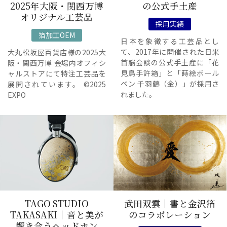
2025年大阪・関西万博
の公式手土産
オリジナル工芸品
採用実績
箔加工OEM
日本を象徴する工芸品とし
て、2017年に開催された日米
大丸松坂屋百貨店様の2025大
首脳会談の公式手土産に「花
阪・関西万博 会場内オフィシ
見鳥手許箱」と「蒔絵ボール
ャルストアにて特注工芸品を
ペン 千羽鶴（金）」が採用さ
展開されています。 ©2025
れました。
EXPO
TAGO STUDIO
武田双雲｜書と金沢箔
TAKASAKI｜音と美が
のコラボレーション
響き合うヘッドホン