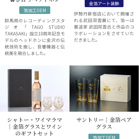
金箔アート装飾
箔加工OEM
伊勢丹新宿店において開催さ
れる武田双雲展にて、箔一は
群馬県のレコーディングスタ
書道家 武田双雲氏と作品のコ
ジオ「TAGO STUDIO
ラボレーションをさせていた
TAKASAKI」設立10周年記念モ
だきました。
デルのヘッドホンに金沢の伝
統技術を施し、音響機器と伝
統美を融合しました。
シャトー・ワイマラマ
サントリー｜金箔ペア
｜金箔グラスとワイン
グラス
のギフトセット
箔加工OEM