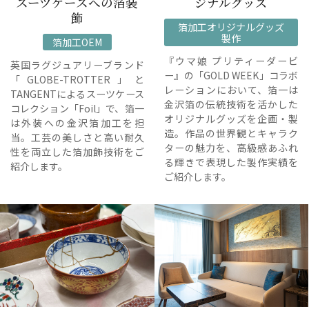
スーツケースへの箔装
ジナルグッズ
飾
箔加工オリジナルグッズ
製作
箔加工OEM
『ウマ娘 プリティーダービ
英国ラグジュアリーブランド
ー』の「GOLD WEEK」コラボ
「GLOBE-TROTTER」と
レーションにおいて、箔一は
TANGENTによるスーツケース
金沢箔の伝統技術を活かした
コレクション「Foil」で、箔一
オリジナルグッズを企画・製
は外装への金沢箔加工を担
造。作品の世界観とキャラク
当。工芸の美しさと高い耐久
ターの魅力を、高級感あふれ
性を両立した箔加飾技術をご
る輝きで表現した製作実績を
紹介します。
ご紹介します。