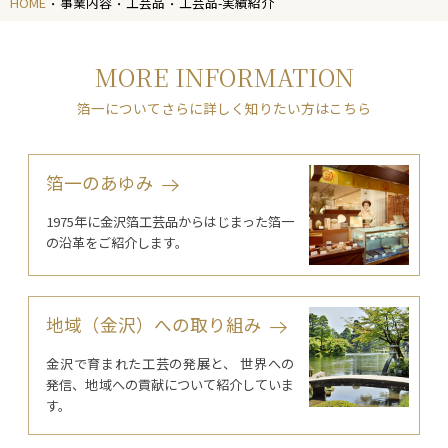
HOME
事業内容
工芸品
工芸品-実績紹介
MORE INFORMATION
箔一についてさらに詳しく知りたい方はこちら
箔一のあゆみ
1975年に金沢箔工芸品からはじまった箔一
の沿革をご紹介します。
地域（金沢）への取り組み
金沢で育まれた工芸の発展と、 世界への
発信、地域への貢献について紹介していま
す。