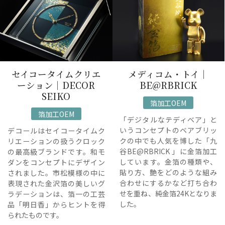
セイコータイムクリエ
メディコム・トイ｜
ーション｜DECOR
BE@RBRICK
SEIKO
箔加工OEM
箔加工OEM
「デジタルなテディベア」と
いうコンセプトのベアブリッ
デコールはセイコータイムク
クの中でも人気を博した「九
リエーションの扱うクロック
谷BE@RBRICK 」に金箔加工
の最高級ブランドです。和モ
しています。金箔の種類や、
ダンをコンセプトにデザイン
貼り方、艶をどのような組み
されました。市松模様の中に
合わせにするかなど打ち合わ
表現された金沢箔の美しいグ
せを重ね、純金箔24Kとなりま
ラデーションは、箔一の工芸
した。
品「明日香」からヒントを得
られたものです。