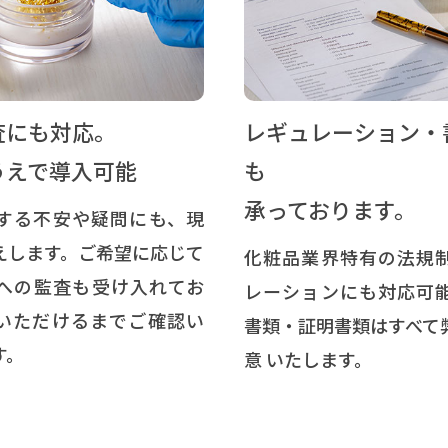
査にも対応。
レギュレーション・
うえで導入可能
も
承っております。
する不安や疑問にも、現
えします。ご希望に応じて
化粧品業界特有の法規
への監査も受け入れてお
レーションにも対応可
いただけるまでご確認い
書類・証明書類はすべて
す。
意 いたします。