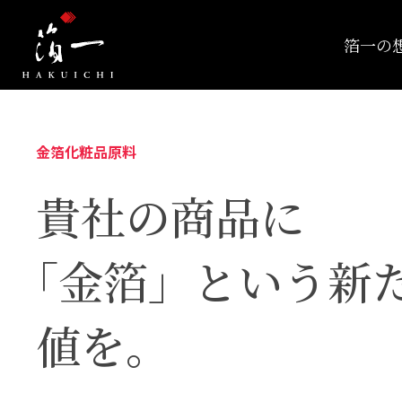
箔一の
金箔化粧品原料
貴社の商品に
「金箔」という新
値を。