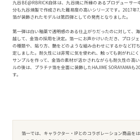
九谷BE@RBRICK自体は、九谷焼に所縁のあるプロデューサー
分も九谷焼製で作成された難易度の高いシリーズです。2017年
箔が装飾されたモデルは第四弾としての発売となりました。
第一弾は白い釉薬で透明感のある仕上がりだったのに対して、海
越して、金箔の採用を決定。箔一にお声かけいただき、プロジェ
の種類や、貼り方、艶をどのような組み合わせにするかなど打ち
定しました。耐久性には非常に気を使われ、触っても剥がれにく
サンプルを作って、金箔の素材が活かされながらも耐久性の高い
ルの後は、プラチナ箔を全面に装飾したHAJIME SORAYAMAも
す。
箔一では、キャラクター・IPとのコラボレーション商品を