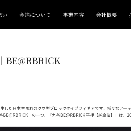
想い
金箔について
事業内容
会社概要
BE@RBRICK
で誕生した日本生まれのクマ型ブロックタイプフィギアです。様々なア
@RBRICK」の一つ、「九谷BE@RBRICK 平押【純金箔】」は、