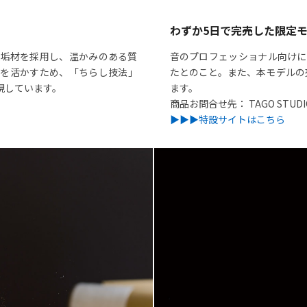
わずか5日で完売した限定
無垢材を採用し、温かみのある質
音のプロフェッショナル向けに
情を活かすため、「ちらし技法」
たとのこと。また、本モデルの
現しています。
ます。
商品お問合せ先： TAGO STUDIO
▶︎▶︎▶︎特設サイトはこちら