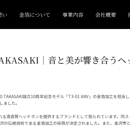
想い
金箔について
事業内容
会社概要
O TAKASAKI｜音と美が響き合う
O TAKASAKI設立10周年記念モデル「T3-01 ANV」の金箔加
しました。
イターに愛される高音質ヘッドホンを提供するブランドとして知られています。
沢の伝統技術である金箔加工の採用が決定されました。また、金沢市