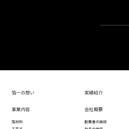
箔一の想い
実績紹介
事業内容
会社概要
箔材料
創業者の挨拶
工芸品
社長の挨拶