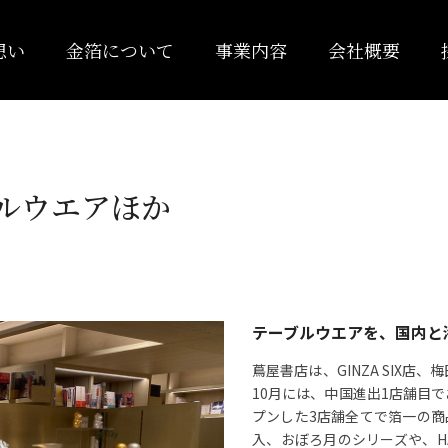
想い
金箔について
事業内容
会社概要
ルウエアほか
テーブルウエアを、国内と
蔦屋書店は、GINZA SIX
10月には、中国進出1店舗目
プンした3店舗全てで箔一の
入、おぼろ月のシリーズや、HA