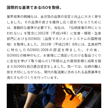
国際的な基準であるISOを取得。
業界規準の明確化は、金沢箔の品質の安定と向上に大きく寄与
しました。その品質の良さを維持し広く認めてもらうために
は、客観的な基準が必要です。当社は、『伝統産業の枠にとら
われない』を理念に2002年（平成14年）に営業・開発・生産
部門におけるISO9001（品質マネジメントシステムの国際規
格）を取得しました。2010年（平成22年）8月には、生産部門
に特化したISO9001:2008の認証を得ました。その後、
ISO9001の精神のもと、お客様にご満足いただける製品づくり
に全社を挙げて取り組んだ17年間以上の運用実績と成果を踏
まえISO9001自己適合宣言をしました。箔一では、伝統の職人
技を大切にしながらも、現代の製造業に求められる品質基準を
満たすものづくりを行っています。