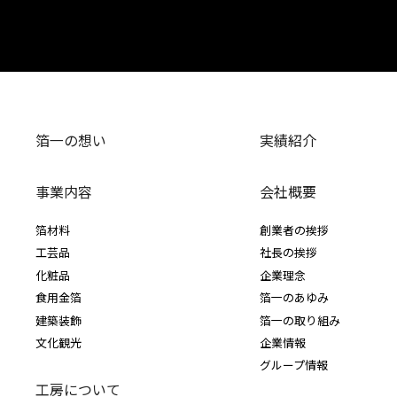
箔一の想い
実績紹介
事業内容
会社概要
箔材料
創業者の挨拶
工芸品
社長の挨拶
化粧品
企業理念
食用金箔
箔一のあゆみ
建築装飾
箔一の取り組み
文化観光
企業情報
グループ情報
工房について