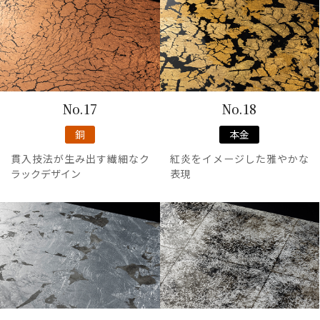
No.17
No.18
銅
本金
貫入技法が生み出す繊細なク
紅炎をイメージした雅やかな
ラックデザイン
表現