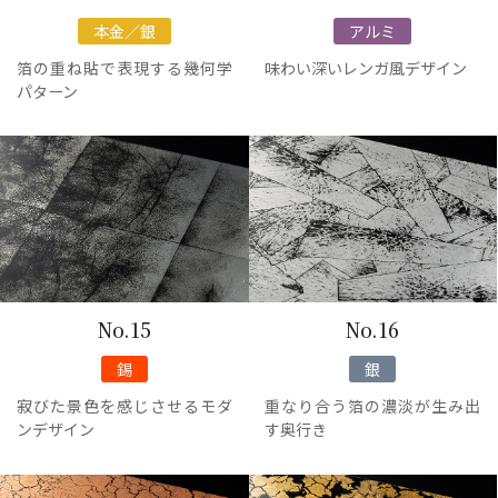
本金／銀
アルミ
箔の重ね貼で表現する幾何学
味わい深いレンガ風デザイン
パターン
No.15
No.16
錫
銀
寂びた景色を感じさせるモダ
重なり合う箔の濃淡が生み出
ンデザイン
す奥行き