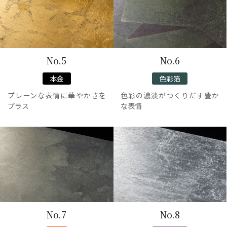
No.5
No.6
本金
色彩箔
プレーンな表情に華やかさを
色彩の濃淡がつくりだす豊か
プラス
な表情
No.7
No.8