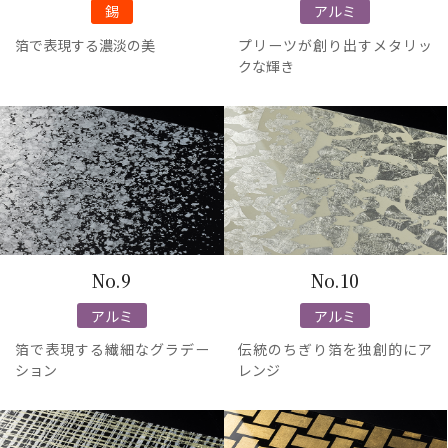
錫
アルミ
箔で表現する濃淡の美
プリーツが創り出すメタリッ
クな輝き
No.9
No.10
アルミ
アルミ
箔で表現する繊細なグラデー
伝統のちぎり箔を独創的にア
ション
レンジ