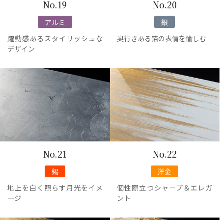
No.19
No.20
アルミ
銀
躍動感あるスタイリッシュな
奥行きある箔の表情を愉しむ
デザイン
No.21
No.22
錫
洋金
地上を白く照らす月光をイメ
個性際立つシャープ＆エレガ
ージ
ント