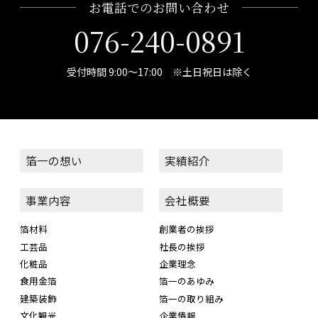
お電話でのお問い合わせ
076-240-0891
受付時間 9:00～17:00 ※土日祝日は除く
箔一の想い
実績紹介
事業内容
会社概要
箔材料
創業者の挨拶
工芸品
社長の挨拶
化粧品
企業理念
食用金箔
箔一のあゆみ
建築装飾
箔一の取り組み
文化観光
企業情報