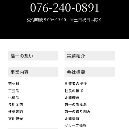
076-240-0891
受付時間 9:00～17:00 ※土日祝日は除く
箔一の想い
実績紹介
事業内容
会社概要
箔材料
創業者の挨拶
工芸品
社長の挨拶
化粧品
企業理念
食用金箔
箔一のあゆみ
建築装飾
箔一の取り組み
文化観光
企業情報
グループ情報