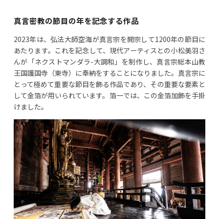
真言密教の節目の年を記念する作品
2023年は、弘法大師空海が真言宗を開宗して1200年の節目に
あたります。これを記念して、現代アーティスとの小松美羽さ
んが「ネクストマンダラ-大調和」を制作し、真言宗総本山教
王国護国寺（東寺）に奉納をすることになりました。真言宗に
とって極めて重要な節目を飾る作品であり、その重要な要素と
して金箔が用いられています。箔一では、この金箔加飾を手掛
けました。