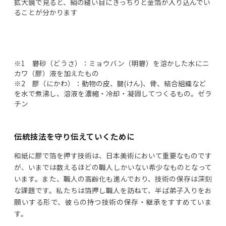
拡大鏡で見ると、絹の縫い目にきっちりと金箔が入り込んでい
ることが分かります
※1 礬砂（どうさ）：ミョウバン（明礬）を溶かした水にニ
カワ（膠）液を加えたもの
※2 膠（にかわ）：動物の皮、腱(けん)、骨、結合組織など
を水で煮沸し、溶液を濃縮・冷却・凝固してつくるもの。ゼラ
チン
伝統技法を守り伝えていくために
和紙に膠で箔を押す技術は、日本美術において重要なものです
が、いまでは数えるほどの職人しかいない希少なものとなって
います。また、職人の高齢化も進んでおり、技術の保存は深刻
な課題です。私たちは箔押し職人を訪ねて、半ば弟子入りをお
願いする形で、彼らの持つ技術の保存・継承をすすめていま
す。