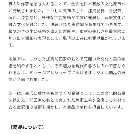
職人や作家を招き入れることで、金沢を日本有数の文化都市へ
と発展させました。こうした政策のもと、加賀友禅、金沢箔、
蒔絵、漆芸など、多様な工芸技術が高度に発展し、武家文化と
町人文化が融合した、洗練された美意識が育まれていきます。
華やかさの中に品格を備えた意匠や、素材の美しさを最大限に
引き出す繊細な表現として、現代の工芸にも受け継がれていま
す。
本展では、こうした加賀前田家のもとで花開いた文化と美の系
譜を紹介するとともに、その魅力を現代の暮らしの中で感じら
れるよう、ミュージアムショップにおけるオリジナル商品の展
開が企画されました。
箔一は、金沢に根ざすものづくり企業として、この文化的背景
を踏まえ、前田家のもとで育まれた美術工芸を象徴する素材で
ある金沢箔の技術を活かし、本商品の制作を担当しています。
【商品について】