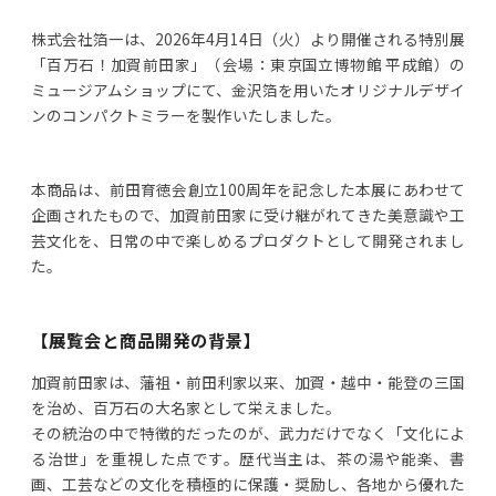
株式会社箔一は、2026年4月14日（火）より開催される特別展
「百万石！加賀前田家」（会場：東京国立博物館 平成館）の
ミュージアムショップにて、金沢箔を用いたオリジナルデザイ
ンのコンパクトミラーを製作いたしました。
本商品は、前田育徳会創立100周年を記念した本展にあわせて
企画されたもので、加賀前田家に受け継がれてきた美意識や工
芸文化を、日常の中で楽しめるプロダクトとして開発されまし
た。
【展覧会と商品開発の背景】
加賀前田家は、藩祖・前田利家以来、加賀・越中・能登の三国
を治め、百万石の大名家として栄えました。
その統治の中で特徴的だったのが、武力だけでなく「文化によ
る治世」を重視した点です。歴代当主は、茶の湯や能楽、書
画、工芸などの文化を積極的に保護・奨励し、各地から優れた