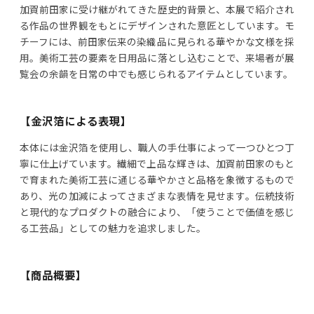
加賀前田家に受け継がれてきた歴史的背景と、本展で紹介され
る作品の世界観をもとにデザインされた意匠としています。モ
チーフには、前田家伝来の染織品に見られる華やかな文様を採
用。美術工芸の要素を日用品に落とし込むことで、来場者が展
覧会の余韻を日常の中でも感じられるアイテムとしています。
【金沢箔による表現】
本体には金沢箔を使用し、職人の手仕事によって一つひとつ丁
寧に仕上げています。繊細で上品な輝きは、加賀前田家のもと
で育まれた美術工芸に通じる華やかさと品格を象徴するもので
あり、光の加減によってさまざまな表情を見せます。伝統技術
と現代的なプロダクトの融合により、「使うことで価値を感じ
る工芸品」としての魅力を追求しました。
【商品概要】