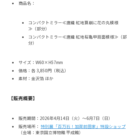
商品名：
コンパクトミラー≪唐織 紅地算崩に花の丸模様
≫（部分）
コンパクトミラー≪唐織 紅地桜亀甲扇面模様≫（部
分）
サイズ：W60×H57mm
価格：各 3,850円（税込）
素材：金沢箔 ほか
【販売概要】
販売期間：2026年4月14日（火）〜6月7日（日）
販売場所：
特別展「百万石！加賀前田家」特設ショップ
（会場：東京国立博物館 平成館）