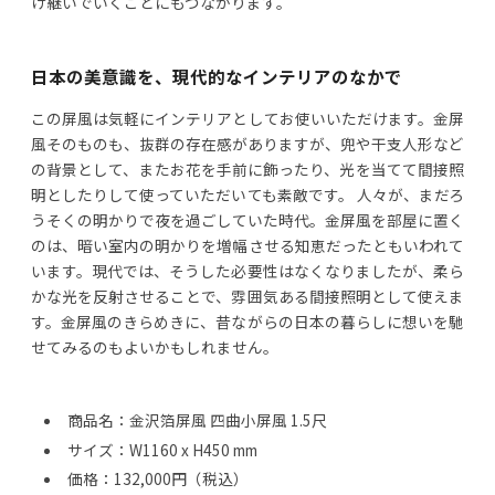
け継いでいくことにもつながります。
日本の美意識を、現代的なインテリアのなかで
この屏風は気軽にインテリアとしてお使いいただけます。金屏
風そのものも、抜群の存在感がありますが、兜や干支人形など
の背景として、またお花を手前に飾ったり、光を当てて間接照
明としたりして使っていただいても素敵です。 人々が、まだろ
うそくの明かりで夜を過ごしていた時代。金屏風を部屋に置く
のは、暗い室内の明かりを増幅させる知恵だったともいわれて
います。現代では、そうした必要性はなくなりましたが、柔ら
かな光を反射させることで、雰囲気ある間接照明として使えま
す。金屏風のきらめきに、昔ながらの日本の暮らしに想いを馳
せてみるのもよいかもしれません。
商品名：金沢箔屏風 四曲小屏風 1.5尺
サイズ：W1160 x H450 mm
価格：132,000円（税込）