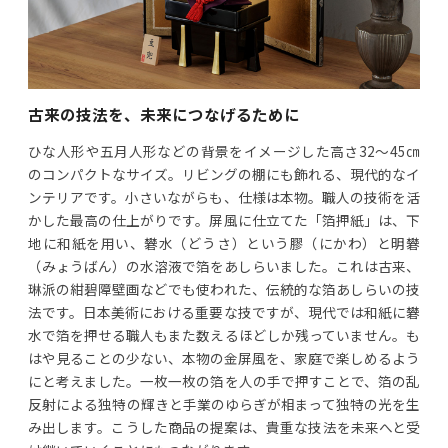
古来の技法を、未来につなげるために
ひな人形や五月人形などの背景をイメージした高さ32～45㎝
のコンパクトなサイズ。リビングの棚にも飾れる、現代的なイ
ンテリアです。小さいながらも、仕様は本物。職人の技術を活
かした最高の仕上がりです。屏風に仕立てた「箔押紙」は、下
地に和紙を用い、礬水（どうさ）という膠（にかわ）と明礬
（みょうばん）の水溶液で箔をあしらいました。これは古来、
琳派の紺碧障壁画などでも使われた、伝統的な箔あしらいの技
法です。日本美術における重要な技ですが、現代では和紙に礬
水で箔を押せる職人もまた数えるほどしか残っていません。も
はや見ることの少ない、本物の金屏風を、家庭で楽しめるよう
にと考えました。一枚一枚の箔を人の手で押すことで、箔の乱
反射による独特の輝きと手業のゆらぎが相まって独特の光を生
み出します。こうした商品の提案は、貴重な技法を未来へと受